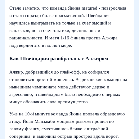
Стало заметно, что команда Якина matured - повзрослела
и стала гораздо более прагматичной. Швейцария
научилась выигрывать не только за счет эмоций и
всплесков, но за счет тактики, дисциплины и
рациональности. И матч 1/16 финала против Алжира
подтвердил это в полной мере.
Как Швейцария разобралась с Алжиром
Алжир, добравшийся до плей-офф, не собирался
становиться простой мишенью. Африканские команды на
нынешнем чемпионате мира действуют дерзко и
агрессивно, и швейцарцам было необходимо с первых
минут обозначить свое преимущество.
Уже на 10-й минуте команда Якина провела образцовую
атаку. Йоан Манзамби мощным рывком прошел по
левому флангу, сместившись ближе к штрафной
соперника, и выполнил острый прострел вдоль ворот.