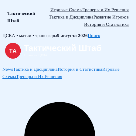
Игровые Схемы
Тренеры и Их Решения
Тактический
Тактика и Дисциплина
Развитие Игроков
Штаб
История и Статистика
Skip
ЦСКА • матчи • трансферы
9 августа 2026
Поиск
to
content
News
Тактика и Дисциплина
История и Статистика
Игровые
Схемы
Тренеры и Их Решения