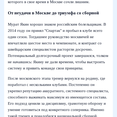
которого в свое время в Москве сочли лишним.
От неудачи в Москве до триумфа со сборной
Мурат Якин хорошо знаком российским болельщикам. В
2014 году он принял "Спартак" и пробыл в клубе всего
один сезон. Тогдашнее руководство москвичей не
впечатлило шестое место в чемпионате, и контракт со
швейцарским специалистом расторгли досрочно.
Потенциальный долгосрочный проект завершился, толком
не начавшись: Якину не дали времени, чтобы выстроить
систему и привить команде свои принципы.
После московского этапа тренер вернулся на родину, где
поработал с несколькими клубами. Постепенно он
укрепил репутацию аккуратного, системного специалиста,
способного выжимать максимум из имеющегося состава.
Его подход ценили за дисциплину, грамотную оборону и
умение готовиться под конкретного соперника. Именно
такой тренер и понадобился национальной сборной.