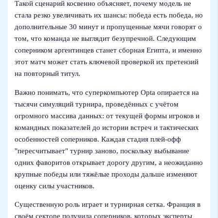
Такой сценарий косвенно объясняет, почему модель не
стала резко увеличивать их шансы: победа есть победа, но
дополнительные 30 минут и пропущенные мячи говорят о
том, что команда не выглядит безупречной. Следующим
соперником аргентинцев станет сборная Египта, и именно
этот матч может стать ключевой проверкой их претензий
на повторный титул.
Важно понимать, что суперкомпьютер Opta опирается на
тысячи симуляций турнира, проведённых с учётом
огромного массива данных: от текущей формы игроков и
командных показателей до истории встреч и тактических
особенностей соперников. Каждая стадия плей‑офф
"пересчитывает" турнир заново, поскольку выбывание
одних фаворитов открывает дорогу другим, а неожиданно
крупные победы или тяжёлые проходы дальше изменяют
оценку силы участников.
Существенную роль играет и турнирная сетка. Франция в
своём секторе получила соперников, которых эксперты