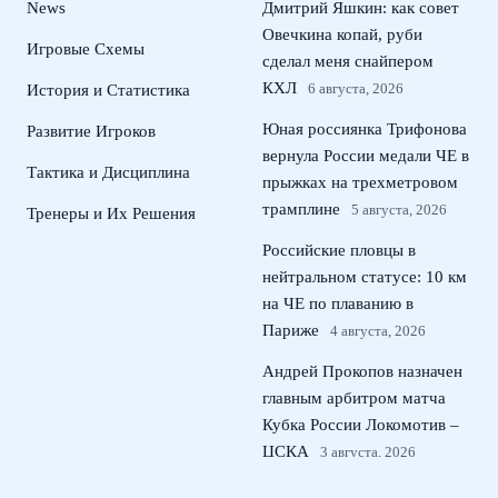
News
Дмитрий Яшкин: как совет
Овечкина копай, руби
Игровые Схемы
сделал меня снайпером
КХЛ
6 августа, 2026
История и Статистика
Юная россиянка Трифонова
Развитие Игроков
вернула России медали ЧЕ в
Тактика и Дисциплина
прыжках на трехметровом
трамплине
5 августа, 2026
Тренеры и Их Решения
Российские пловцы в
нейтральном статусе: 10 км
на ЧЕ по плаванию в
Париже
4 августа, 2026
Андрей Прокопов назначен
главным арбитром матча
Кубка России Локомотив –
ЦСКА
3 августа, 2026
Россиянка Жовнер выиграла