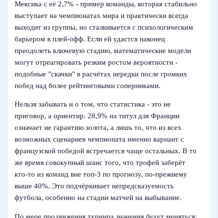
Мексика с её 2,7% - пример команды, которая стабильно
выступает на чемпионатах мира и практически всегда
выходит из группы, но сталкивается с психологическим
барьером в плей‑офф. Если ей удастся наконец
преодолеть ключевую стадию, математические модели
могут отреагировать резким ростом вероятности -
подобные "скачки" в расчётах нередки после громких
побед над более рейтинговыми соперниками.
Нельзя забывать и о том, что статистика - это не
приговор, а ориентир. 28,9% на титул для Франции
означает не гарантию золота, а лишь то, что из всех
возможных сценариев чемпионата именно вариант с
французской победой встречается чаще остальных. В то
же время совокупный шанс того, что трофей заберёт
кто‑то из команд вне топ‑3 по прогнозу, по‑прежнему
выше 40%. Это подчёркивает непредсказуемость
футбола, особенно на стадии матчей на выбывание.
По мере продвижения турнира значения будут меняться: