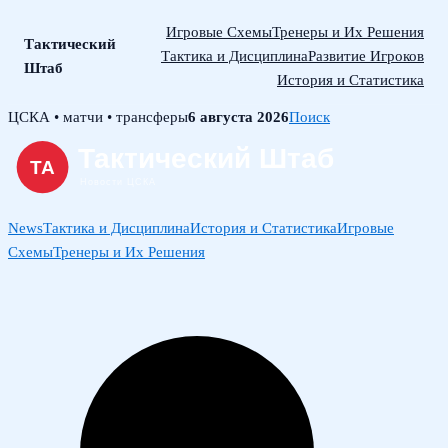
Игровые Схемы
Тренеры и Их Решения
Тактический
Тактика и Дисциплина
Развитие Игроков
Штаб
История и Статистика
Skip
ЦСКА • матчи • трансферы
6 августа 2026
Поиск
to
content
News
Тактика и Дисциплина
История и Статистика
Игровые
Схемы
Тренеры и Их Решения