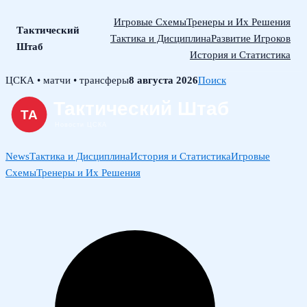
Игровые Схемы
Тренеры и Их Решения
Тактический
Тактика и Дисциплина
Развитие Игроков
Штаб
История и Статистика
Skip
ЦСКА • матчи • трансферы
8 августа 2026
Поиск
to
content
News
Тактика и Дисциплина
История и Статистика
Игровые
Схемы
Тренеры и Их Решения