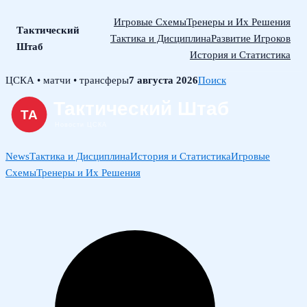
Игровые Схемы
Тренеры и Их Решения
Тактический
Тактика и Дисциплина
Развитие Игроков
Штаб
История и Статистика
Skip
ЦСКА • матчи • трансферы
7 августа 2026
Поиск
to
content
News
Тактика и Дисциплина
История и Статистика
Игровые
Схемы
Тренеры и Их Решения