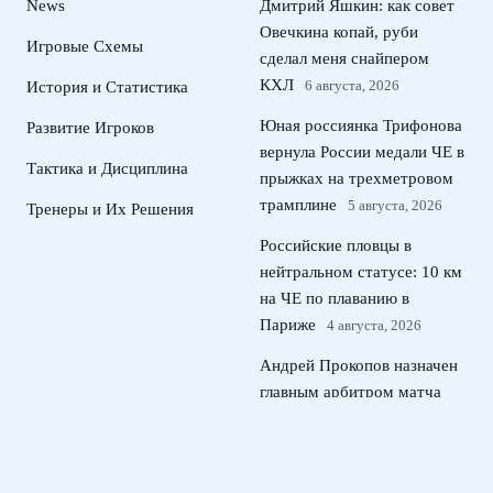
News
Дмитрий Яшкин: как совет
Овечкина копай, руби
Игровые Схемы
сделал меня снайпером
КХЛ
6 августа, 2026
История и Статистика
Юная россиянка Трифонова
Развитие Игроков
вернула России медали ЧЕ в
Тактика и Дисциплина
прыжках на трехметровом
трамплине
5 августа, 2026
Тренеры и Их Решения
Российские пловцы в
нейтральном статусе: 10 км
на ЧЕ по плаванию в
Париже
4 августа, 2026
Андрей Прокопов назначен
главным арбитром матча
Кубка России Локомотив –
ЦСКА
3 августа, 2026
Россиянка Жовнер выиграла