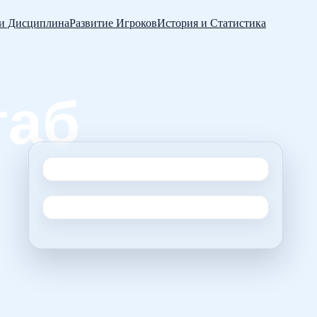
 и Дисциплина
Развитие Игроков
История и Статистика