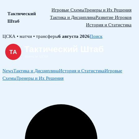
Игровые Схемы
Тренеры и Их Решения
Тактический
Тактика и Дисциплина
Развитие Игроков
Штаб
История и Статистика
Skip
ЦСКА • матчи • трансферы
6 августа 2026
Поиск
to
content
News
Тактика и Дисциплина
История и Статистика
Игровые
Схемы
Тренеры и Их Решения