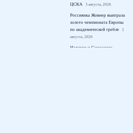
ЦСКА
3 августа, 2026
Россиянка Жовнер выиграла
золото чемпионата Европы
по академической гребле
2
августа, 2026
Новиков и Самсонова –
чемпионы велогонки
Спартакиады народов
России
1 августа, 2026
© 2026 Тактический Штаб
Новости ЦСКА
News
Игровые Схемы