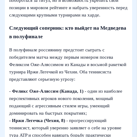
побороться за титул, но и возможность укрепить свои
позиции в мировом рейтинге и набрать уверенность перед
следующими крупными турнирами на харде.
Следующий соперник: кто выйдет на Медведева
в полуфинале
В полуфинале россиянину предстоит сыграть с
победителем матча между первым номером посева
Феликсом Оже-Аляссимом из Канады и восьмой ракеткой
турнира Иржи Легечкой из Чехии. Оба теннисиста
представляют серьезную угрозу:
-
Феликс Оже-Аляссим (Канада, 1)
- один из наиболее
перспективных игроков нового поколения, мощный
подающий с агрессивным стилем игры, умеющий
доминировать на быстрых покрытиях;
-
Иржи Легечка (Чехия, 8)
- прогрессирующий
теннисист, который уверенно заявляет о себе на уровне
тура ATP и способен навязать борьбу практически