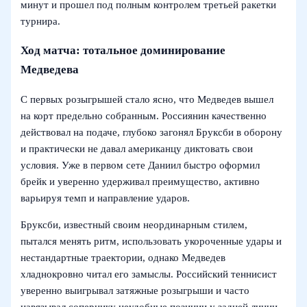
минут и прошел под полным контролем третьей ракетки
турнира.
Ход матча: тотальное доминирование
Медведева
С первых розыгрышей стало ясно, что Медведев вышел
на корт предельно собранным. Россиянин качественно
действовал на подаче, глубоко загонял Бруксби в оборону
и практически не давал американцу диктовать свои
условия. Уже в первом сете Даниил быстро оформил
брейк и уверенно удерживал преимущество, активно
варьируя темп и направление ударов.
Бруксби, известный своим неординарным стилем,
пытался менять ритм, использовать укороченные удары и
нестандартные траектории, однако Медведев
хладнокровно читал его замыслы. Российский теннисист
уверенно выигрывал затяжные розыгрыши и часто
навязывал сопернику неудобные позиции у задней линии.