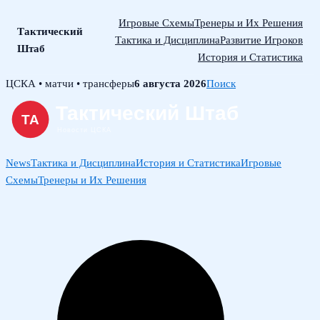
Игровые Схемы
Тренеры и Их Решения
Тактический
Тактика и Дисциплина
Развитие Игроков
Штаб
История и Статистика
Skip
ЦСКА • матчи • трансферы
6 августа 2026
Поиск
to
content
News
Тактика и Дисциплина
История и Статистика
Игровые
Схемы
Тренеры и Их Решения