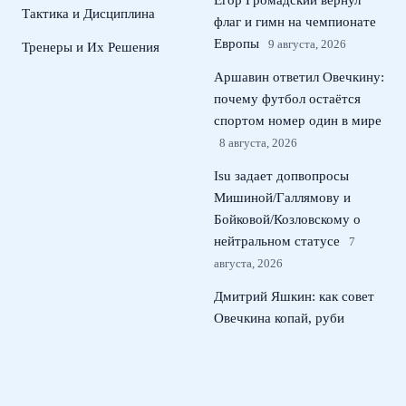
Егор Громадский вернул
Тактика и Дисциплина
флаг и гимн на чемпионате
Европы
9 августа, 2026
Тренеры и Их Решения
Аршавин ответил Овечкину:
почему футбол остаётся
спортом номер один в мире
8 августа, 2026
Isu задает допвопросы
Мишиной/Галлямову и
Бойковой/Козловскому о
нейтральном статусе
7
августа, 2026
Дмитрий Яшкин: как совет
Овечкина копай, руби
сделал меня снайпером
КХЛ
6 августа, 2026
© 2026 Тактический Штаб
Новости ЦСКА