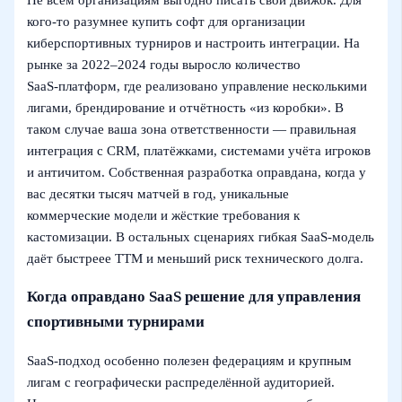
Не всем организациям выгодно писать свой движок. Для
кого‑то разумнее купить софт для организации
киберспортивных турниров и настроить интеграции. На
рынке за 2022–2024 годы выросло количество
SaaS‑платформ, где реализовано управление несколькими
лигами, брендирование и отчётность «из коробки». В
таком случае ваша зона ответственности — правильная
интеграция с CRM, платёжками, системами учёта игроков
и античитом. Собственная разработка оправдана, когда у
вас десятки тысяч матчей в год, уникальные
коммерческие модели и жёсткие требования к
кастомизации. В остальных сценариях гибкая SaaS‑модель
даёт быстреее TTM и меньший риск технического долга.
Когда оправдано SaaS решение для управления
спортивными турнирами
SaaS‑подход особенно полезен федерациям и крупным
лигам с географически распределённой аудиторией.