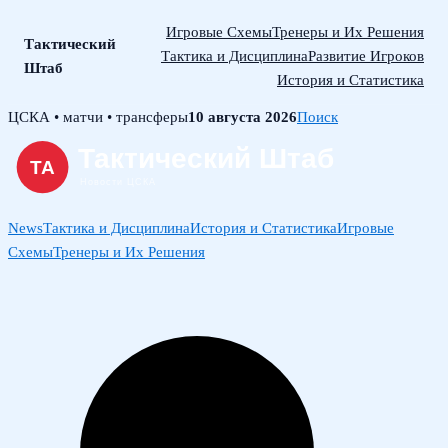
Игровые Схемы
Тренеры и Их Решения
Тактический
Тактика и Дисциплина
Развитие Игроков
Штаб
История и Статистика
Skip
ЦСКА • матчи • трансферы
10 августа 2026
Поиск
to
content
News
Тактика и Дисциплина
История и Статистика
Игровые
Схемы
Тренеры и Их Решения