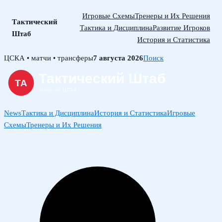
Игровые Схемы
Тренеры и Их Решения
Тактический
Тактика и Дисциплина
Развитие Игроков
Штаб
История и Статистика
Skip
ЦСКА • матчи • трансферы
7 августа 2026
Поиск
to
content
News
Тактика и Дисциплина
История и Статистика
Игровые
Схемы
Тренеры и Их Решения