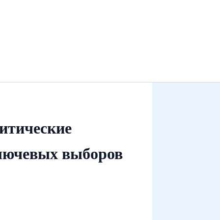
ритические
лючевых выборов