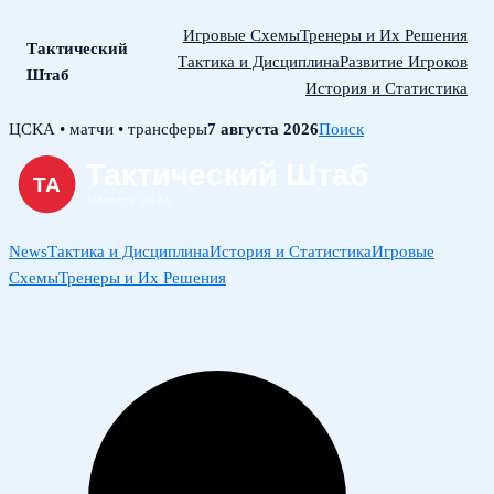
Игровые Схемы
Тренеры и Их Решения
Тактический
Тактика и Дисциплина
Развитие Игроков
Штаб
История и Статистика
Skip
ЦСКА • матчи • трансферы
7 августа 2026
Поиск
to
content
News
Тактика и Дисциплина
История и Статистика
Игровые
Схемы
Тренеры и Их Решения