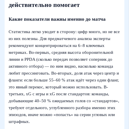
действительно помогает
Какие показатели важны именно до матча
Статистика легко уводит в сторону: цифр много, но не все
из них полезны. Для предматчевого анализа эксперты
рекомендуют концентрироваться на 6–8 ключевых
метриках. Во-первых, средняя высота оборонительной
линии и PPDA (сколько передач позволяет соперник до
активного отбора) — по ним видно, насколько команда
любит прессинговать. Во-вторых, доля атак через центр и
фланги: если больше 55–60 % атак идёт через один фланг,
это явный перекос, который можно использовать. В-
третьих, xG с игры и xG после стандартов: команды,
добывающие 40–50 % ожидаемых голов со «стандартов»,
требуют отдельного, углубленного разбора именно этих
эпизодов, иначе можно «попасть» на серии угловых или
штрафных.