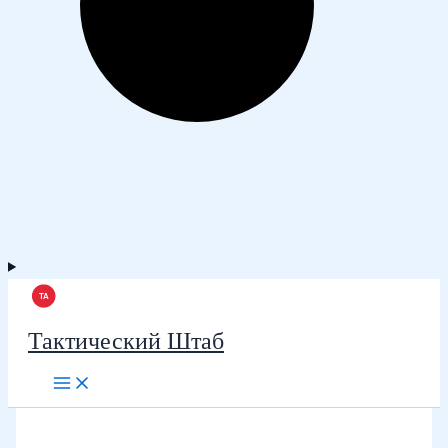
Тактический Штаб