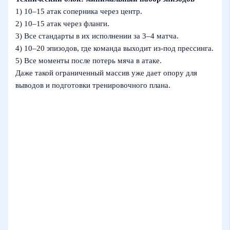
1) 10–15 атак соперника через центр.
2) 10–15 атак через фланги.
3) Все стандарты в их исполнении за 3–4 матча.
4) 10–20 эпизодов, где команда выходит из-под прессинга.
5) Все моменты после потерь мяча в атаке.
Даже такой ограниченный массив уже дает опору для
выводов и подготовки тренировочного плана.