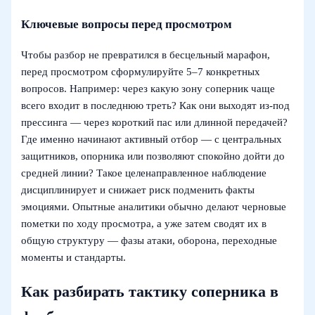
Ключевые вопросы перед просмотром
Чтобы разбор не превратился в бесцельный марафон,
перед просмотром сформулируйте 5–7 конкретных
вопросов. Например: через какую зону соперник чаще
всего входит в последнюю треть? Как они выходят из-под
прессинга — через короткий пас или длинной передачей?
Где именно начинают активный отбор — с центральных
защитников, опорника или позволяют спокойно дойти до
средней линии? Такое целенаправленное наблюдение
дисциплинирует и снижает риск подменить факты
эмоциями. Опытные аналитики обычно делают черновые
пометки по ходу просмотра, а уже затем сводят их в
общую структуру — фазы атаки, оборона, переходные
моменты и стандарты.
Как разбирать тактику соперника в