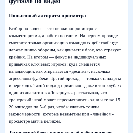
футболе по видео
Пошаговый алгоритм просмотра
Разбор по видео — это не «кинопросмотр» с
комментариями, а работа по слоям. На первом проходе
смотрите только организацию командных действий: где
держат линию обороны, как двигается блок, кто страхует
крайних. На втором — фокус на индивидуальных
привычках ключевых игроков: куда смещается
нападающий, как открывается «десятка», насколько
агрессивны фулбеки. Третий проход — только стандарты
и переходы. Такой подход применяют даже в топ-клубах:
один из аналитиков «Ливерпуля» рассказывал, что
тренерский штаб может пересматривать одни и те же 15–
20 эпизодов по 5–6 раз, чтобы уловить тонкие
закономерности, которые незаметны при «линейном»
просмотре матча целиком.
Технический блок: минимальный набор эпизодов