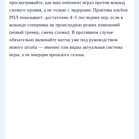
просматривайте, как ваш оппонент играл против команд
схожего уровня, а не только с лидерами. Практика клубов
РПЛ показывает: достаточно 4–5 последних игр, если в
команде соперника не происходило резких изменений
(новый тренер, смена схемы). В противном случае
обязательно включайте матчи уже под руководством
нового штаба — именно там видна актуальная система
игры, а не инерция прошлого сезона.