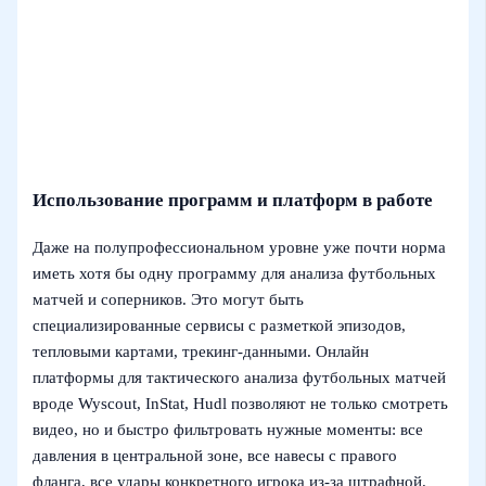
Использование программ и платформ в работе
Даже на полупрофессиональном уровне уже почти норма
иметь хотя бы одну программу для анализа футбольных
матчей и соперников. Это могут быть
специализированные сервисы с разметкой эпизодов,
тепловыми картами, трекинг-данными. Онлайн
платформы для тактического анализа футбольных матчей
вроде Wyscout, InStat, Hudl позволяют не только смотреть
видео, но и быстро фильтровать нужные моменты: все
давления в центральной зоне, все навесы с правого
фланга, все удары конкретного игрока из-за штрафной.