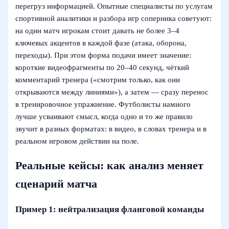
перегруз информацией. Опытные специалисты по услугам
спортивной аналитики и разбора игр соперника советуют:
на один матч игрокам стоит давать не более 3–4
ключевых акцентов в каждой фазе (атака, оборона,
переходы). При этом форма подачи имеет значение:
короткие видеофрагменты по 20–40 секунд, чёткий
комментарий тренера («смотрим только, как они
открываются между линиями»), а затем — сразу перенос
в тренировочное упражнение. Футболисты намного
лучше усваивают смысл, когда одно и то же правило
звучит в разных форматах: в видео, в словах тренера и в
реальном игровом действии на поле.
Реальные кейсы: как анализ меняет
сценарий матча
Пример 1: нейтрализация фланговой команды