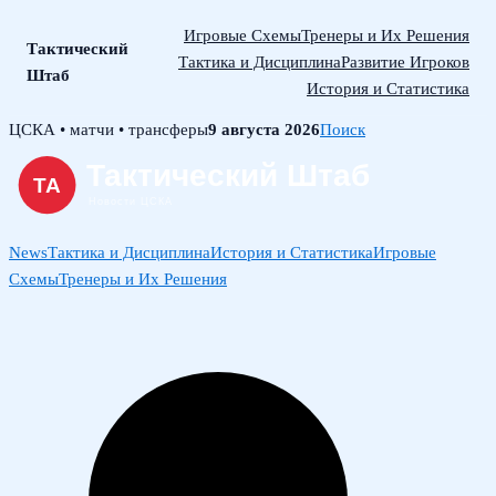
Игровые Схемы
Тренеры и Их Решения
Тактический
Тактика и Дисциплина
Развитие Игроков
Штаб
История и Статистика
Skip
ЦСКА • матчи • трансферы
9 августа 2026
Поиск
to
content
News
Тактика и Дисциплина
История и Статистика
Игровые
Схемы
Тренеры и Их Решения