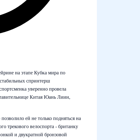
ейрине на этапе Кубка мира по
х стабильных спринтерш
 спортсменка уверенно провела
тавительнице Китая Юань Лиин,
 позволило ей не только подняться на
ого трекового велоспорта - британку
онкой и двукратной бронзовой