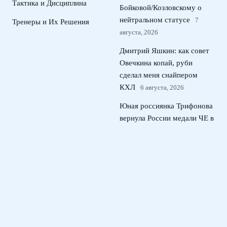
Тактика и Дисциплина
Бойковой/Козловскому о
нейтральном статусе
7
Тренеры и Их Решения
августа, 2026
Дмитрий Яшкин: как совет
Овечкина копай, руби
сделал меня снайпером
КХЛ
6 августа, 2026
Юная россиянка Трифонова
вернула России медали ЧЕ в
прыжках на трехметровом
трамплине
5 августа, 2026
Российские пловцы в
нейтральном статусе: 10 км
на ЧЕ по плаванию в
Париже
4 августа, 2026
© 2026 Тактический Штаб
Новости ЦСКА