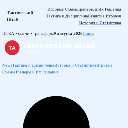
Игровые Схемы
Тренеры и Их Решения
Тактический
Тактика и Дисциплина
Развитие Игроков
Штаб
История и Статистика
Skip
ЦСКА • матчи • трансферы
9 августа 2026
Поиск
to
content
News
Тактика и Дисциплина
История и Статистика
Игровые
Схемы
Тренеры и Их Решения