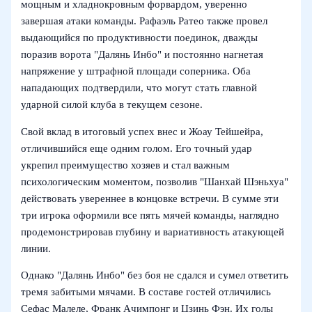
мощным и хладнокровным форвардом, уверенно
завершая атаки команды. Рафаэль Ратео также провел
выдающийся по продуктивности поединок, дважды
поразив ворота "Далянь Инбо" и постоянно нагнетая
напряжение у штрафной площади соперника. Оба
нападающих подтвердили, что могут стать главной
ударной силой клуба в текущем сезоне.
Свой вклад в итоговый успех внес и Жоау Тейшейра,
отличившийся еще одним голом. Его точный удар
укрепил преимущество хозяев и стал важным
психологическим моментом, позволив "Шанхай Шэньхуа"
действовать увереннее в концовке встречи. В сумме эти
три игрока оформили все пять мячей команды, наглядно
продемонстрировав глубину и вариативность атакующей
линии.
Однако "Далянь Инбо" без боя не сдался и сумел ответить
тремя забитыми мячами. В составе гостей отличились
Сефас Малеле, Франк Ачимпонг и Цзинь Фэн. Их голы