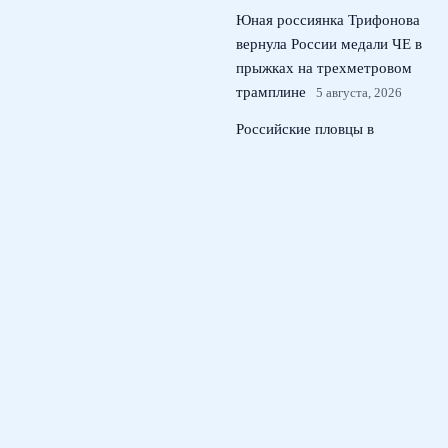
Юная россиянка Трифонова
вернула России медали ЧЕ в
прыжках на трехметровом
трамплине
5 августа, 2026
Российские пловцы в
нейтральном статусе: 10 км
на ЧЕ по плаванию в
Париже
4 августа, 2026
Андрей Прокопов назначен
главным арбитром матча
Кубка России Локомотив –
ЦСКА
3 августа, 2026
© 2026 Тактический Штаб
Новости ЦСКА