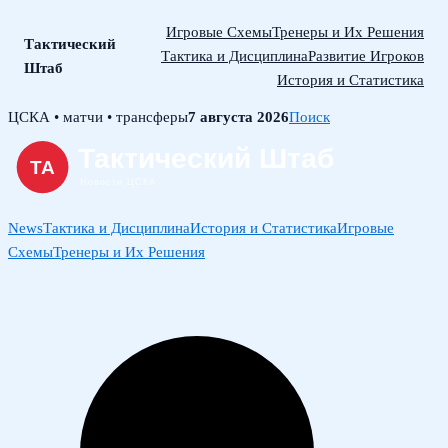
Игровые Схемы
Тренеры и Их Решения
Тактический
Тактика и Дисциплина
Развитие Игроков
Штаб
История и Статистика
Skip
ЦСКА • матчи • трансферы
7 августа 2026
Поиск
to
content
News
Тактика и Дисциплина
История и Статистика
Игровые
Схемы
Тренеры и Их Решения