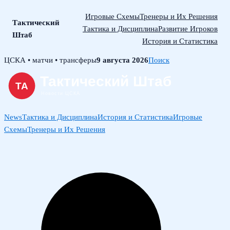
Игровые Схемы
Тренеры и Их Решения
Тактический
Тактика и Дисциплина
Развитие Игроков
Штаб
История и Статистика
Skip
ЦСКА • матчи • трансферы
9 августа 2026
Поиск
to
content
News
Тактика и Дисциплина
История и Статистика
Игровые
Схемы
Тренеры и Их Решения