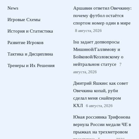
News
Аршавин ответил Овечкину:
почему футбол остаётся
Игровые Схемы
спортом номер один в мире
8 августа, 2026
История и Статистика
Isu задает допвопросы
Развитие Игроков
Мишиной/Галлямову и
Тактика и Дисциплина
Бойковой/Козловскому о
нейтральном статусе
7
Тренеры и Их Решения
августа, 2026
Дмитрий Яшкин: как совет
Овечкина копай, руби
сделал меня снайпером
КХЛ
6 августа, 2026
Юная россиянка Трифонова
вернула России медали ЧЕ в
прыжках на трехметровом