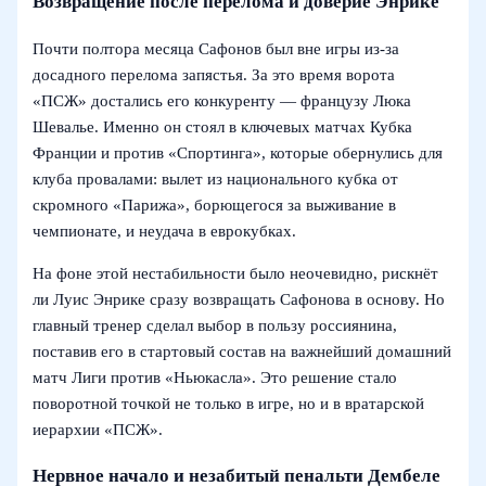
Возвращение после перелома и доверие Энрике
Почти полтора месяца Сафонов был вне игры из‑за
досадного перелома запястья. За это время ворота
«ПСЖ» достались его конкуренту — французу Люка
Шевалье. Именно он стоял в ключевых матчах Кубка
Франции и против «Спортинга», которые обернулись для
клуба провалами: вылет из национального кубка от
скромного «Парижа», борющегося за выживание в
чемпионате, и неудача в еврокубках.
На фоне этой нестабильности было неочевидно, рискнёт
ли Луис Энрике сразу возвращать Сафонова в основу. Но
главный тренер сделал выбор в пользу россиянина,
поставив его в стартовый состав на важнейший домашний
матч Лиги против «Ньюкасла». Это решение стало
поворотной точкой не только в игре, но и в вратарской
иерархии «ПСЖ».
Нервное начало и незабитый пенальти Дембеле