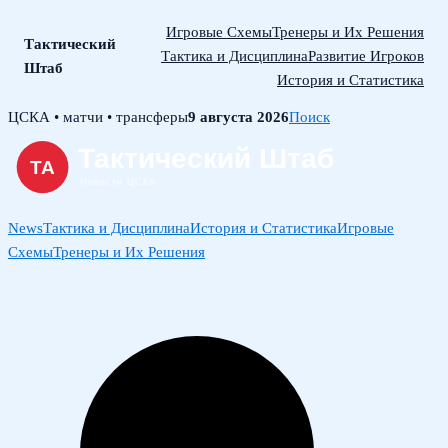
Игровые Схемы
Тренеры и Их Решения
Тактический
Тактика и Дисциплина
Развитие Игроков
Штаб
История и Статистика
Skip
ЦСКА • матчи • трансферы
9 августа 2026
Поиск
to
content
News
Тактика и Дисциплина
История и Статистика
Игровые
Схемы
Тренеры и Их Решения