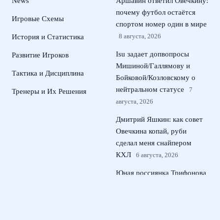
News
Аршавин ответил Овечкину:
почему футбол остаётся
Игровые Схемы
спортом номер один в мире
8 августа, 2026
История и Статистика
Isu задает допвопросы
Развитие Игроков
Мишиной/Галлямову и
Тактика и Дисциплина
Бойковой/Козловскому о
нейтральном статусе
7
Тренеры и Их Решения
августа, 2026
Дмитрий Яшкин: как совет
Овечкина копай, руби
сделал меня снайпером
КХЛ
6 августа, 2026
Юная россиянка Трифонова
вернула России медали ЧЕ в
прыжках на трехметровом
трамплине
5 августа, 2026