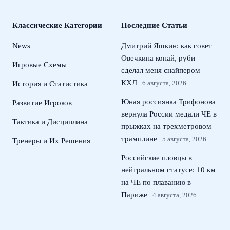
Классические Категории
Последние Статьи
News
Дмитрий Яшкин: как совет
Овечкина копай, руби
Игровые Схемы
сделал меня снайпером
КХЛ
6 августа, 2026
История и Статистика
Юная россиянка Трифонова
Развитие Игроков
вернула России медали ЧЕ в
Тактика и Дисциплина
прыжках на трехметровом
трамплине
5 августа, 2026
Тренеры и Их Решения
Российские пловцы в
нейтральном статусе: 10 км
на ЧЕ по плаванию в
Париже
4 августа, 2026
Андрей Прокопов назначен
главным арбитром матча