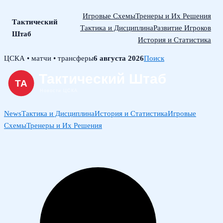
Игровые Схемы
Тренеры и Их Решения
Тактический
Тактика и Дисциплина
Развитие Игроков
Штаб
История и Статистика
Skip
ЦСКА • матчи • трансферы
6 августа 2026
Поиск
to
content
News
Тактика и Дисциплина
История и Статистика
Игровые
Схемы
Тренеры и Их Решения