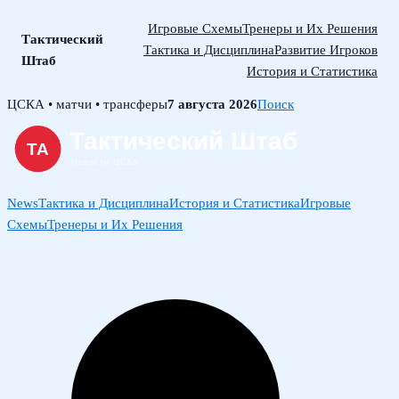
Игровые Схемы
Тренеры и Их Решения
Тактический
Тактика и Дисциплина
Развитие Игроков
Штаб
История и Статистика
Skip
ЦСКА • матчи • трансферы
7 августа 2026
Поиск
to
content
News
Тактика и Дисциплина
История и Статистика
Игровые
Схемы
Тренеры и Их Решения