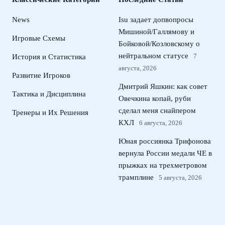
News
Isu задает допвопросы
Мишиной/Галлямову и
Игровые Схемы
Бойковой/Козловскому о
нейтральном статусе
7
История и Статистика
августа, 2026
Развитие Игроков
Дмитрий Яшкин: как совет
Тактика и Дисциплина
Овечкина копай, руби
сделал меня снайпером
Тренеры и Их Решения
КХЛ
6 августа, 2026
Юная россиянка Трифонова
вернула России медали ЧЕ в
прыжках на трехметровом
трамплине
5 августа, 2026
Российские пловцы в
нейтральном статусе: 10 км
на ЧЕ по плаванию в