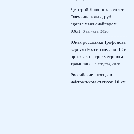
Дмитрий Яшкин: как совет
Овечкина копай, руби
сделал меня снайпером
КХЛ
6 августа, 2026
Юная россиянка Трифонова
вернула России медали ЧЕ в
прыжках на трехметровом
трамплине
5 августа, 2026
Российские пловцы в
нейтральном статусе: 10 км
на ЧЕ по плаванию в
Париже
4 августа, 2026
© 2026 Тактический Штаб
Новости ЦСКА