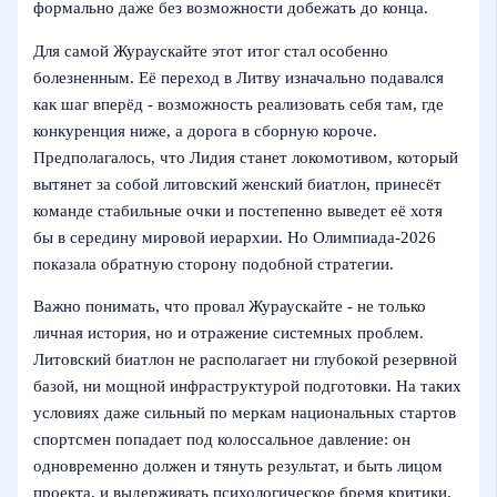
формально даже без возможности добежать до конца.
Для самой Жураускайте этот итог стал особенно
болезненным. Её переход в Литву изначально подавался
как шаг вперёд - возможность реализовать себя там, где
конкуренция ниже, а дорога в сборную короче.
Предполагалось, что Лидия станет локомотивом, который
вытянет за собой литовский женский биатлон, принесёт
команде стабильные очки и постепенно выведет её хотя
бы в середину мировой иерархии. Но Олимпиада-2026
показала обратную сторону подобной стратегии.
Важно понимать, что провал Жураускайте - не только
личная история, но и отражение системных проблем.
Литовский биатлон не располагает ни глубокой резервной
базой, ни мощной инфраструктурой подготовки. На таких
условиях даже сильный по меркам национальных стартов
спортсмен попадает под колоссальное давление: он
одновременно должен и тянуть результат, и быть лицом
проекта, и выдерживать психологическое бремя критики.