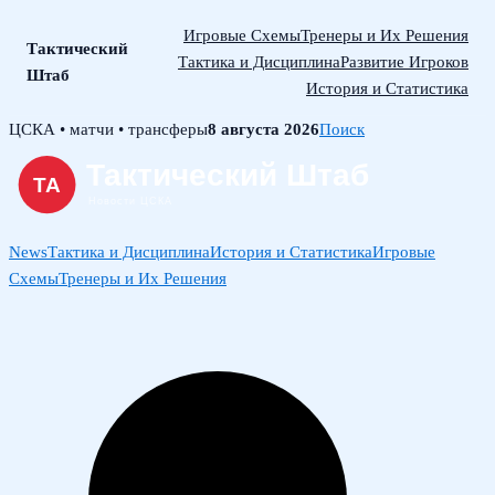
Игровые Схемы
Тренеры и Их Решения
Тактический
Тактика и Дисциплина
Развитие Игроков
Штаб
История и Статистика
Skip
ЦСКА • матчи • трансферы
8 августа 2026
Поиск
to
content
News
Тактика и Дисциплина
История и Статистика
Игровые
Схемы
Тренеры и Их Решения