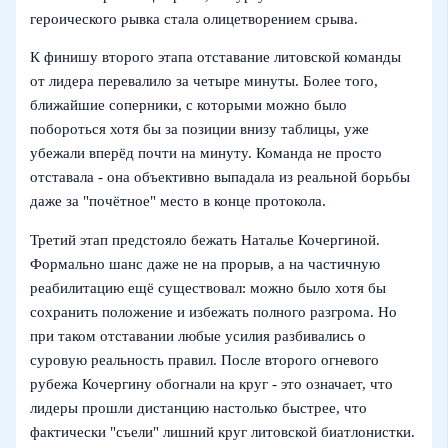
героического рывка стала олицетворением срыва.
К финишу второго этапа отставание литовской команды
от лидера перевалило за четыре минуты. Более того,
ближайшие соперники, с которыми можно было
побороться хотя бы за позиции внизу таблицы, уже
убежали вперёд почти на минуту. Команда не просто
отставала - она объективно выпадала из реальной борьбы
даже за "почётное" место в конце протокола.
Третий этап предстояло бежать Наталье Кочергиной.
Формально шанс даже не на прорыв, а на частичную
реабилитацию ещё существовал: можно было хотя бы
сохранить положение и избежать полного разгрома. Но
при таком отставании любые усилия разбивались о
суровую реальность правил. После второго огневого
рубежа Кочергину обогнали на круг - это означает, что
лидеры прошли дистанцию настолько быстрее, что
фактически "съели" лишний круг литовской биатлонистки.