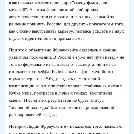
язвительных комментариев про "смену флага ради
медалей". На этом фоне олимпийский провал
автоматически стал символом: для одних - кармой за
решение покинуть Россию, для других - показателем того,
как сложно выстраивать карьеру, пытаясь усидеть на двух
стульях идентичности и прагматизма.
При этом объективно Жураускайте оказалась в крайне
уязвимом положении. В России ей уже нет пути назад - не
только формально из-за отказа от паспорта, но и из-за
имиджевого шлейфа. В Литве же на фоне медийного
шума теперь от неё будут ждать немедленной
компенсации за олимпийский провал: стабильных очков в
Кубке мира, прогресса в личных гонках, воспитания
смены. И если этих результатов не будет, статус
"основной надежды" быстро сменится ролью главной
разочаровавшей звезды.
История Лидии Жураускайте - показатель того, насколько
рискованным может быть шаг смены спортивного