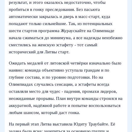
результат, и этого оказалось недостаточно, чтобы
пробиться в гонку преследования. Без пасьюта
автоматически закрылась и дверь в масс-старт, куда
попадают только сильнейшие. Так, из потенциальных
шести стартов программа Жураускайте на Олимпиаде
начала сжиматься до минимума, а все надежды неизбежно
сместились на женскую эстафету - тот самый
исторический для Литвы старт.
Ожидать медалей от литовской четвёрки изначально было
наивно: команда объективно уступала грандам и по
глубине состава, и по уровню подготовки. Но на
Олимпиадах случались сенсации, а эстафеты всегда
оставляли место для чудес - падения, промахи лидеров,
неожиданные прорывы. План внутри команды строился на
аккуратной, надёжной работе и попытке воспользоваться
любым шансом, который даст гонка.
На первый этап Литва выставила Юдиту Траубайте. Её
задача была ясна: зацепиться за основную группу и