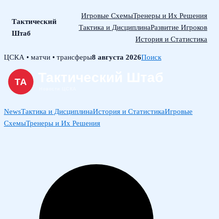
Игровые Схемы
Тренеры и Их Решения
Тактический
Тактика и Дисциплина
Развитие Игроков
Штаб
История и Статистика
Skip
ЦСКА • матчи • трансферы
8 августа 2026
Поиск
to
content
News
Тактика и Дисциплина
История и Статистика
Игровые
Схемы
Тренеры и Их Решения