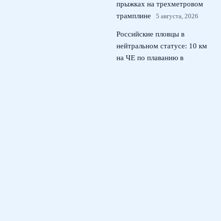
прыжках на трехметровом
трамплине
5 августа, 2026
Российские пловцы в
нейтральном статусе: 10 км
на ЧЕ по плаванию в
Париже
4 августа, 2026
Андрей Прокопов назначен
главным арбитром матча
Кубка России Локомотив –
ЦСКА
3 августа, 2026
© 2026 Тактический Штаб
Новости ЦСКА
News