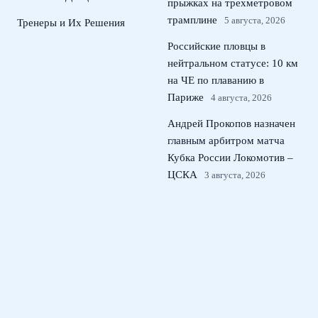
прыжках на трехметровом
трамплине
5 августа, 2026
Тренеры и Их Решения
Российские пловцы в
нейтральном статусе: 10 км
на ЧЕ по плаванию в
Париже
4 августа, 2026
Андрей Прокопов назначен
главным арбитром матча
Кубка России Локомотив –
ЦСКА
3 августа, 2026
Россиянка Жовнер выиграла
золото чемпионата Европы
по академической гребле
2
августа, 2026
© 2026 Тактический Штаб
Новости ЦСКА