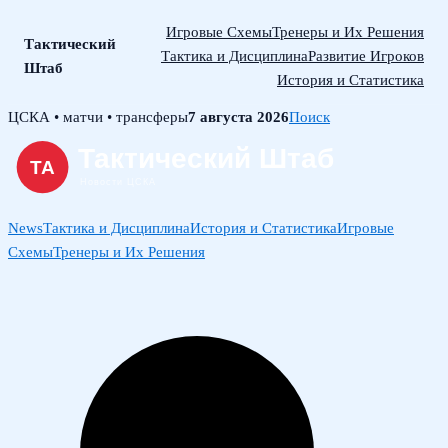
Игровые Схемы
Тренеры и Их Решения
Тактический
Тактика и Дисциплина
Развитие Игроков
Штаб
История и Статистика
Skip
ЦСКА • матчи • трансферы
7 августа 2026
Поиск
to
content
News
Тактика и Дисциплина
История и Статистика
Игровые
Схемы
Тренеры и Их Решения