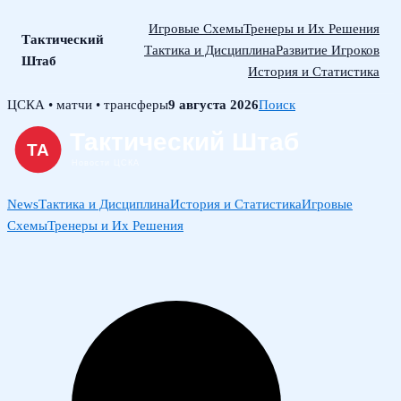
Игровые Схемы
Тренеры и Их Решения
Тактический
Тактика и Дисциплина
Развитие Игроков
Штаб
История и Статистика
Skip
ЦСКА • матчи • трансферы
9 августа 2026
Поиск
to
content
News
Тактика и Дисциплина
История и Статистика
Игровые
Схемы
Тренеры и Их Решения