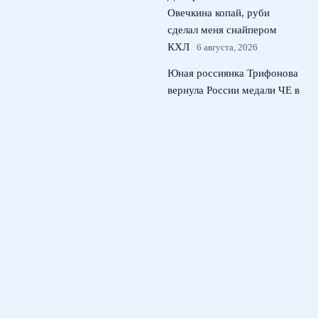
Овечкина копай, руби
сделал меня снайпером
КХЛ
6 августа, 2026
Юная россиянка Трифонова
вернула России медали ЧЕ в
прыжках на трехметровом
трамплине
5 августа, 2026
Российские пловцы в
нейтральном статусе: 10 км
на ЧЕ по плаванию в
Париже
4 августа, 2026
© 2026 Тактический Штаб
Новости ЦСКА