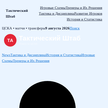
Игровые Схемы
Тренеры и Их Решения
Тактический
Тактика и Дисциплина
Развитие Игроков
Штаб
История и Статистика
Skip
ЦСКА • матчи • трансферы
9 августа 2026
Поиск
to
content
News
Тактика и Дисциплина
История и Статистика
Игровые
Схемы
Тренеры и Их Решения