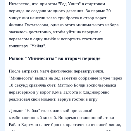
Интересно, что при этом "Ред Уингз" в стартовом
периоде не создали мощного давления. За первые 20
минут они нанесли всего три броска в створ ворот
Филипа Густавссона, однако этого минимального набора
оказалось достаточно, чтобы уйти на перерыв с
перевесом в одну шайбу и испортить статистику
голкиперу "Уайлд".
Рывок "Миннесоты" во втором периоде
После антракта матч фактически перезагрузился.
"Миннесота" вышла на лед заметно собраннее и уже через
18 секунд сравняла счет. Мэттью Болди воспользовался
неразберихой у ворот Кэма Тэлбота и хладнокровно
реализовал свой момент, вернув гостей в игру.
Дальше "Уайлд" включили свой привычный
комбинационный хоккей. Во время позиционной атаки
Райан Хартман нанес бросок практически от синей линии,