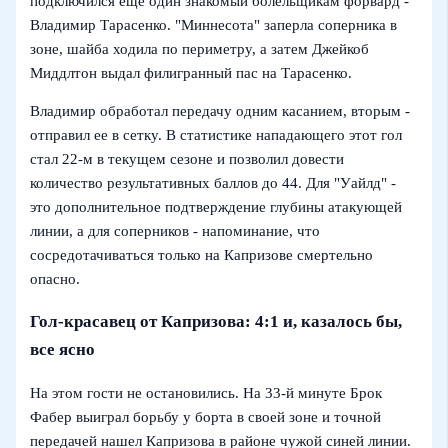
подключился еще один знакомый болельщикам форвард -
Владимир Тарасенко. "Миннесота" заперла соперника в
зоне, шайба ходила по периметру, а затем Джейкоб
Миддлтон выдал филигранный пас на Тарасенко.
Владимир обработал передачу одним касанием, вторым -
отправил ее в сетку. В статистике нападающего этот гол
стал 22-м в текущем сезоне и позволил довести
количество результативных баллов до 44. Для "Уайлд" -
это дополнительное подтверждение глубины атакующей
линии, а для соперников - напоминание, что
сосредотачиваться только на Капризове смертельно
опасно.
Гол-красавец от Капризова: 4:1 и, казалось бы,
все ясно
На этом гости не остановились. На 33-й минуте Брок
Фабер выиграл борьбу у борта в своей зоне и точной
передачей нашел Капризова в районе чужой синей линии.