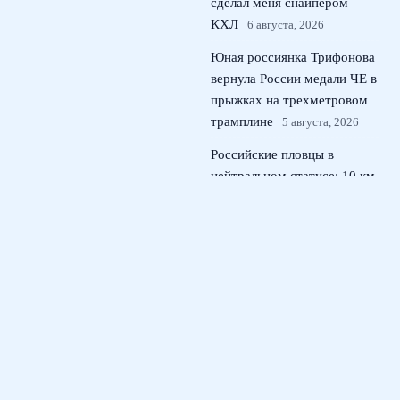
сделал меня снайпером
КХЛ
6 августа, 2026
Юная россиянка Трифонова
вернула России медали ЧЕ в
прыжках на трехметровом
трамплине
5 августа, 2026
Российские пловцы в
нейтральном статусе: 10 км
на ЧЕ по плаванию в
Париже
4 августа, 2026
© 2026 Тактический Штаб
Новости ЦСКА
News
Игровые Схемы