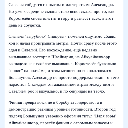
Савелия сойдутся с опытом и мастерством Александра.
Но уже к середине склона стало ясно: сказка про то, как
Коростелёв снова взлетит в гору и разнесёт всех, в этот
день не сбудется.
Сначала "вырубило" Спицова - тюменец ощутимо сбавил
ход и начал проигрывать метры. Почти сразу после этого
сдал и Савелий. Его восхождение, ещё недавно
вызывавшее восторг в Швейцарии, на Айкуайвенчорр
выглядело как тяжёлое выживание. Коростелёв буквально
"повис" на подъёме, и этим мгновенно воспользовался
Большунов. Александр не просто поддержал темп - он его
нарастил. С каждым отталкиванием отрыв между ним и
Савелием рос и визуально, и по секундам на табло.
Финиш превратился не в борьбу за лидерство, а в
демонстрацию разницы уровней готовности. Второй год
подряд Большунов уверенно оформил титул "Царя горы"
Айкуайвенчорр, пересёк финиш с огромным запасом и