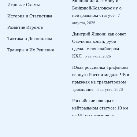
Мишиной/Галлямову и
Игровые Схемы
Бойковой/Козловскому о
нейтральном статусе
7
История и Статистика
августа, 2026
Развитие Игроков
Дмитрий Яшкин: как совет
Тактика и Дисциплина
Овечкина копай, руби
сделал меня снайпером
Тренеры и Их Решения
КХЛ
6 августа, 2026
Юная россиянка Трифонова
вернула России медали ЧЕ в
прыжках на трехметровом
трамплине
5 августа, 2026
Российские пловцы в
нейтральном статусе: 10 км
на ЧЕ по плаванию в
Париже
4 августа, 2026
Андрей Прокопов назначен