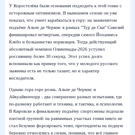
У Коростелёва были основания подходить к этой гонке с
осторожным оптимизмом. В нынешнем сезоне он уже
показал, что умеет карабкаться в гору: на знаменитом
подъёме Альпе де Чермис в рамках "Тур де Ски" Савелий
финишировал четвертым, опередив самого Йоханнеса
Клебо и большинство норвежцев. Тогда действующий
абсолютный чемпион Олимпиады‑2026 уступил
россиянину более 30 секунд. Этот успех долго
вспоминали как пример того, что у молодого русского
лыжника есть не только талант, но и характер
восходителя.
Однако гора горе рознь. Альпе де Чермис и
Айкуайвенчорр - два совершенно разных испытания, где
по-разному работают и техника, и тактика, и психология.
В Кировске к финальному подъёму спортсмены подошли
плотной группой: на равнинных участках гонки никто не
стал безумно форсировать темп, претенденты на подиум
бережно относились к силам, понимая, что всё главное