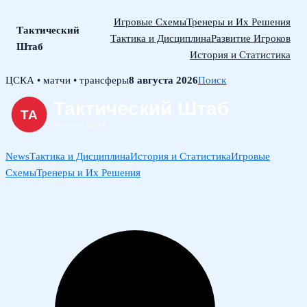
Игровые Схемы
Тренеры и Их Решения
Тактический
Тактика и Дисциплина
Развитие Игроков
Штаб
История и Статистика
Skip
ЦСКА • матчи • трансферы
8 августа 2026
Поиск
to
content
News
Тактика и Дисциплина
История и Статистика
Игровые
Схемы
Тренеры и Их Решения