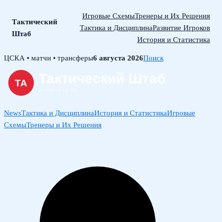
Игровые Схемы
Тренеры и Их Решения
Тактический
Тактика и Дисциплина
Развитие Игроков
Штаб
История и Статистика
Skip
ЦСКА • матчи • трансферы
6 августа 2026
Поиск
to
content
News
Тактика и Дисциплина
История и Статистика
Игровые
Схемы
Тренеры и Их Решения