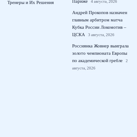
Париже
4 августа, 2026
Тренеры и Их Решения
Андрей Прокопов назначен
главным арбитром матча
Кубка России Локомотив –
ЦСКА
3 августа, 2026
Россиянка Жовнер выиграла
золото чемпионата Европы
по академической гребле
2
августа, 2026
Новиков и Самсонова –
чемпионы велогонки
Спартакиады народов
России
1 августа, 2026
© 2026 Тактический Штаб
Новости ЦСКА