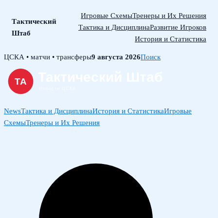
Игровые Схемы
Тренеры и Их Решения
Тактический
Тактика и Дисциплина
Развитие Игроков
Штаб
История и Статистика
Skip
ЦСКА • матчи • трансферы
9 августа 2026
Поиск
to
content
News
Тактика и Дисциплина
История и Статистика
Игровые
Схемы
Тренеры и Их Решения