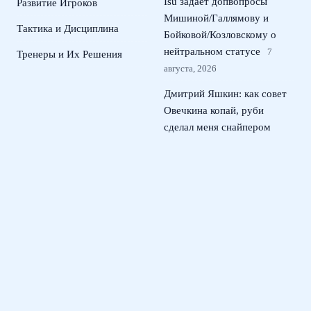
Isu задает допвопросы
Развитие Игроков
Мишиной/Галлямову и
Тактика и Дисциплина
Бойковой/Козловскому о
нейтральном статусе
7
Тренеры и Их Решения
августа, 2026
Дмитрий Яшкин: как совет
Овечкина копай, руби
сделал меня снайпером
КХЛ
6 августа, 2026
Юная россиянка Трифонова
вернула России медали ЧЕ в
прыжках на трехметровом
трамплине
5 августа, 2026
Российские пловцы в
нейтральном статусе: 10 км
на ЧЕ по плаванию в
Париже
4 августа, 2026