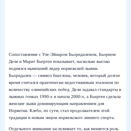
Сопоставление с Уле‑Эйнаром Бьорндаленом, Бьорном
Дели и Марит Бьерген показывает, насколько высоко
поднялся нынешний лидер норвежской лыжни.
Бьорндален — символ биатлона, человек, который долгое
время считался практически недостижимым эталоном по
количеству олимпийских побед. Дели задавал стандарты в
лыжных гонках 1990‑х и начала 2000‑х, а Бьерген сделала
женские лыжи доминирующим направлением для
Норвегии. Клебо, по сути, стал продолжателем этой
традиции и новым лицом норвежского зимнего спорта.
Отдельного внимания заслуживает то, как меняется роль