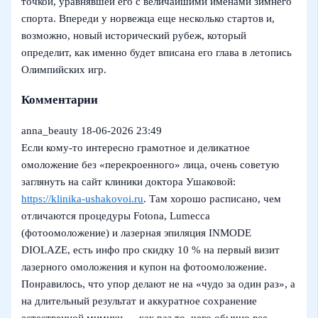
точкой, уравнявшей его с величайшими именами зимнего
спорта. Впереди у норвежца еще несколько стартов и,
возможно, новый исторический рубеж, который
определит, как именно будет вписана его глава в летопись
Олимпийских игр.
Комментарии
anna_beauty
18-06-2026 23:49
Если кому-то интересно грамотное и деликатное
омоложение без «перекроенного» лица, очень советую
заглянуть на сайт клиники доктора Ушаковой:
https://klinika-ushakovoi.ru
. Там хорошо расписано, чем
отличаются процедуры Fotona, Lumecca
(фотоомоложение) и лазерная эпиляция INMODE
DIOLAZE, есть инфо про скидку 10 % на первый визит
лазерного омоложения и купон на фотоомоложение.
Понравилось, что упор делают не на «чудо за один раз», а
на длительный результат и аккуратное сохранение
естественной мимики — как раз то, чего обычно все