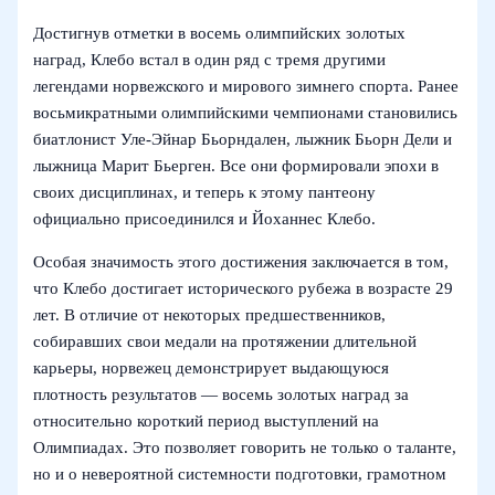
Достигнув отметки в восемь олимпийских золотых
наград, Клебо встал в один ряд с тремя другими
легендами норвежского и мирового зимнего спорта. Ранее
восьмикратными олимпийскими чемпионами становились
биатлонист Уле‑Эйнар Бьорндален, лыжник Бьорн Дели и
лыжница Марит Бьерген. Все они формировали эпохи в
своих дисциплинах, и теперь к этому пантеону
официально присоединился и Йоханнес Клебо.
Особая значимость этого достижения заключается в том,
что Клебо достигает исторического рубежа в возрасте 29
лет. В отличие от некоторых предшественников,
собиравших свои медали на протяжении длительной
карьеры, норвежец демонстрирует выдающуюся
плотность результатов — восемь золотых наград за
относительно короткий период выступлений на
Олимпиадах. Это позволяет говорить не только о таланте,
но и о невероятной системности подготовки, грамотном