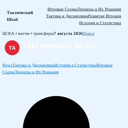
Игровые Схемы
Тренеры и Их Решения
Тактический
Тактика и Дисциплина
Развитие Игроков
Штаб
История и Статистика
Skip
ЦСКА • матчи • трансферы
7 августа 2026
Поиск
to
content
News
Тактика и Дисциплина
История и Статистика
Игровые
Схемы
Тренеры и Их Решения