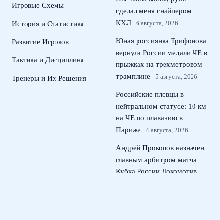
Игровые Схемы
сделал меня снайпером
КХЛ
6 августа, 2026
История и Статистика
Юная россиянка Трифонова
Развитие Игроков
вернула России медали ЧЕ в
Тактика и Дисциплина
прыжках на трехметровом
трамплине
5 августа, 2026
Тренеры и Их Решения
Российские пловцы в
нейтральном статусе: 10 км
на ЧЕ по плаванию в
Париже
4 августа, 2026
Андрей Прокопов назначен
главным арбитром матча
Кубка России Локомотив –
ЦСКА
3 августа, 2026
Россиянка Жовнер выиграла
золото чемпионата Европы