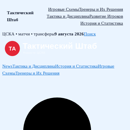
Игровые Схемы
Тренеры и Их Решения
Тактический
Тактика и Дисциплина
Развитие Игроков
Штаб
История и Статистика
Skip
ЦСКА • матчи • трансферы
9 августа 2026
Поиск
to
content
News
Тактика и Дисциплина
История и Статистика
Игровые
Схемы
Тренеры и Их Решения