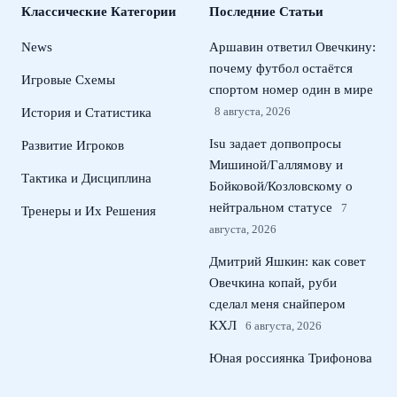
Классические Категории
Последние Статьи
News
Аршавин ответил Овечкину:
почему футбол остаётся
Игровые Схемы
спортом номер один в мире
8 августа, 2026
История и Статистика
Isu задает допвопросы
Развитие Игроков
Мишиной/Галлямову и
Тактика и Дисциплина
Бойковой/Козловскому о
нейтральном статусе
7
Тренеры и Их Решения
августа, 2026
Дмитрий Яшкин: как совет
Овечкина копай, руби
сделал меня снайпером
КХЛ
6 августа, 2026
Юная россиянка Трифонова
вернула России медали ЧЕ в