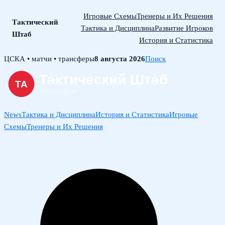
Игровые Схемы
Тренеры и Их Решения
Тактический
Тактика и Дисциплина
Развитие Игроков
Штаб
История и Статистика
Skip
ЦСКА • матчи • трансферы
8 августа 2026
Поиск
to
content
News
Тактика и Дисциплина
История и Статистика
Игровые
Схемы
Тренеры и Их Решения