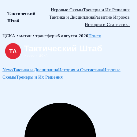
Игровые Схемы
Тренеры и Их Решения
Тактический
Тактика и Дисциплина
Развитие Игроков
Штаб
История и Статистика
Skip
ЦСКА • матчи • трансферы
6 августа 2026
Поиск
to
content
News
Тактика и Дисциплина
История и Статистика
Игровые
Схемы
Тренеры и Их Решения