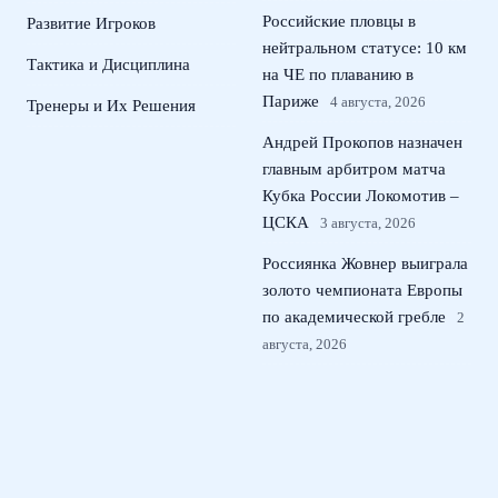
Российские пловцы в
Развитие Игроков
нейтральном статусе: 10 км
Тактика и Дисциплина
на ЧЕ по плаванию в
Париже
4 августа, 2026
Тренеры и Их Решения
Андрей Прокопов назначен
главным арбитром матча
Кубка России Локомотив –
ЦСКА
3 августа, 2026
Россиянка Жовнер выиграла
золото чемпионата Европы
по академической гребле
2
августа, 2026
Новиков и Самсонова –
чемпионы велогонки
Спартакиады народов
России
1 августа, 2026