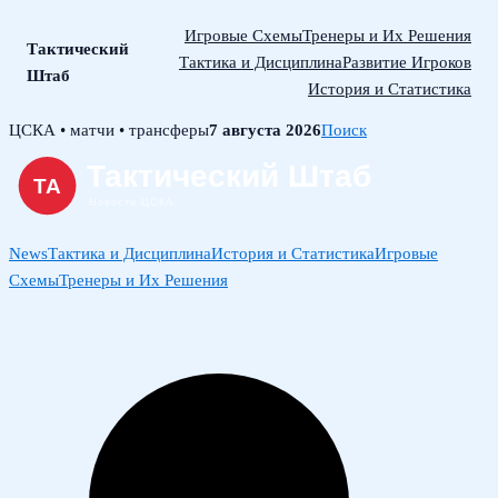
Игровые Схемы
Тренеры и Их Решения
Тактический
Тактика и Дисциплина
Развитие Игроков
Штаб
История и Статистика
Skip
ЦСКА • матчи • трансферы
7 августа 2026
Поиск
to
content
News
Тактика и Дисциплина
История и Статистика
Игровые
Схемы
Тренеры и Их Решения