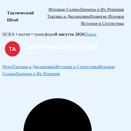
Игровые Схемы
Тренеры и Их Решения
Тактический
Тактика и Дисциплина
Развитие Игроков
Штаб
История и Статистика
Skip
ЦСКА • матчи • трансферы
8 августа 2026
Поиск
to
content
News
Тактика и Дисциплина
История и Статистика
Игровые
Схемы
Тренеры и Их Решения