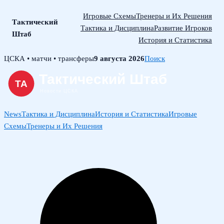
Игровые Схемы
Тренеры и Их Решения
Тактический
Тактика и Дисциплина
Развитие Игроков
Штаб
История и Статистика
Skip
ЦСКА • матчи • трансферы
9 августа 2026
Поиск
to
content
News
Тактика и Дисциплина
История и Статистика
Игровые
Схемы
Тренеры и Их Решения