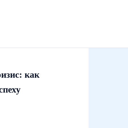
изис: как
спеху