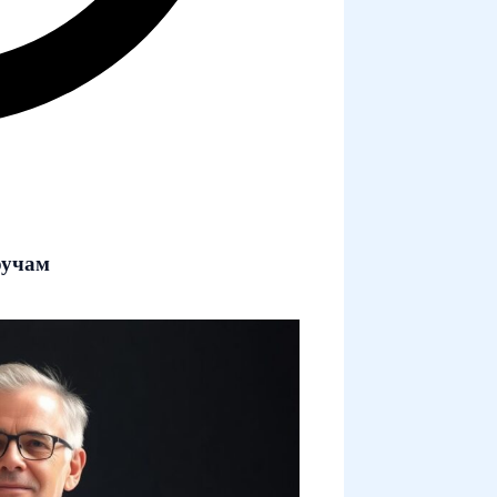
оучам