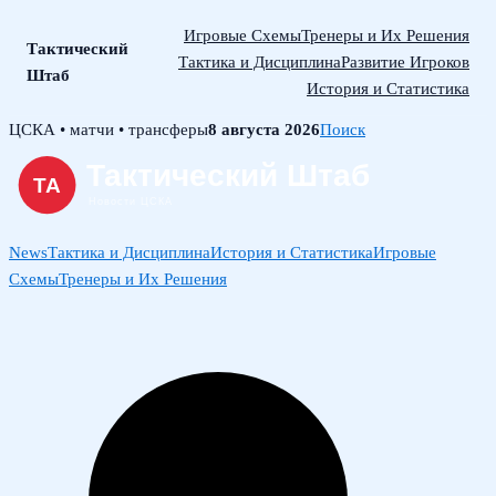
Игровые Схемы
Тренеры и Их Решения
Тактический
Тактика и Дисциплина
Развитие Игроков
Штаб
История и Статистика
Skip
ЦСКА • матчи • трансферы
8 августа 2026
Поиск
to
content
News
Тактика и Дисциплина
История и Статистика
Игровые
Схемы
Тренеры и Их Решения