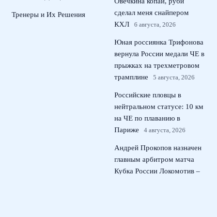
Овечкина копай, руби
сделал меня снайпером
Тренеры и Их Решения
КХЛ
6 августа, 2026
Юная россиянка Трифонова
вернула России медали ЧЕ в
прыжках на трехметровом
трамплине
5 августа, 2026
Российские пловцы в
нейтральном статусе: 10 км
на ЧЕ по плаванию в
Париже
4 августа, 2026
Андрей Прокопов назначен
главным арбитром матча
Кубка России Локомотив –
ЦСКА
3 августа, 2026
© 2026 Тактический Штаб
Новости ЦСКА