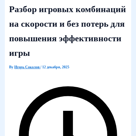
Разбор игровых комбинаций
на скорости и без потерь для
повышения эффективности
игры
By
Игорь Соколов
/
12 декабря, 2025