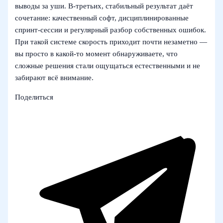
выводы за уши. В‑третьих, стабильный результат даёт
сочетание: качественный софт, дисциплинированные
спринт-сессии и регулярный разбор собственных ошибок.
При такой системе скорость приходит почти незаметно —
вы просто в какой‑то момент обнаруживаете, что
сложные решения стали ощущаться естественными и не
забирают всё внимание.
Поделиться