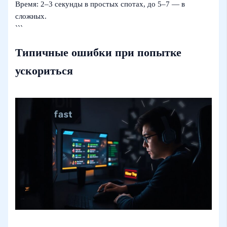
Время: 2–3 секунды в простых спотах, до 5–7 — в
сложных.
```
Типичные ошибки при попытке
ускориться