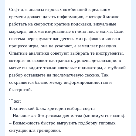
Софт для анализа игровых комбинаций в реальном
времени должен давать информацию, с которой можно
работать на скорости: краткие подсказки, визуальные
маркеры, автоматизированные отчёты после матча. Если
система перегружает вас десятками графиков и чисел в
процессе игры, она не ускоряет, а замедляет реакцию.
Опытные аналитики советуют выбирать те инструменты,
которые позволяют настраивать уровень детализации: в
матче вы видите только ключевые индикаторы, а глубокий
разбор оставляете на послематчевую сессию. Так
сохраняется баланс между информированностью и
быстротой.
```text
Технический блок: критерии выбора софта
– Наличие «лайт»-режима для матча (минимум сигналов).
– Возможность быстро выгрузить подборку типовых
ситуаций для тренировки.