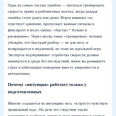
Одна из самых частых ошибок — пытаться тренировать
скорость прямо в рейтинговых матчах, когда каждая
ошибка стоит ранга или денег. Игрок вжимает газ,
чувствует давление, пропускает важные сигналы и
фиксирует в мозге связку: «быстро = больно и
рискованно». Через месяц таких «тренировок» человек
убеждён, что быстрый разбор — не для него, и
возвращается к медленной, но тоже не идеальной игре.
Эксперты подчёркивают: отработка скорости должна
начинаться в среде без последствий, иначе вы развиваете
страх и избегающее поведение вместо уверенности и
автоматизма.
Почему «интуиция» работает только у
подготовленных
Многие ссылаются на интуицию: мол, «я просто чувствую
правильный ход». На деле это следствие тысяч
однотипных разборов, которые мозг превратил в сжатые