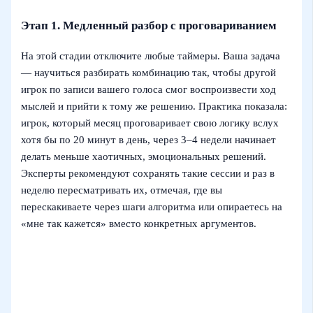
Этап 1. Медленный разбор с проговариванием
На этой стадии отключите любые таймеры. Ваша задача
— научиться разбирать комбинацию так, чтобы другой
игрок по записи вашего голоса смог воспроизвести ход
мыслей и прийти к тому же решению. Практика показала:
игрок, который месяц проговаривает свою логику вслух
хотя бы по 20 минут в день, через 3–4 недели начинает
делать меньше хаотичных, эмоциональных решений.
Эксперты рекомендуют сохранять такие сессии и раз в
неделю пересматривать их, отмечая, где вы
перескакиваете через шаги алгоритма или опираетесь на
«мне так кажется» вместо конкретных аргументов.