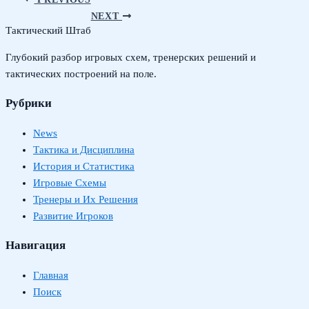
NEXT
Тактический Штаб
Глубокий разбор игровых схем, тренерских решений и
тактических построений на поле.
Рубрики
News
Тактика и Дисциплина
История и Статистика
Игровые Схемы
Тренеры и Их Решения
Развитие Игроков
Навигация
Главная
Поиск