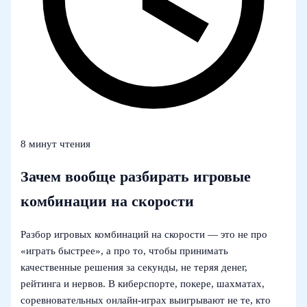
8 минут чтения
Зачем вообще разбирать игровые
комбинации на скорости
Разбор игровых комбинаций на скорости — это не про
«играть быстрее», а про то, чтобы принимать
качественные решения за секунды, не теряя денег,
рейтинга и нервов. В киберспорте, покере, шахматах,
соревновательных онлайн-играх выигрывают не те, кто