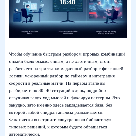
Чтобы обучение быстрым разбором игровых комбинаций
онлайн было осмысленным, а не хаотичным, стоит
разбить его на три этапа: медленный разбор с фиксацией
логики, ускоренный разбор по таймеру и интеграция
скорости в реальные матчи. На первом этапе вы
разбираете по 30–40 ситуаций в день, подробно
озвучивая вслух ход мыслей и фиксируя паттерны. Это
занудно, зато именно здесь закладывается база, без
которой любой спидран анализа разваливается.
Фактически вы строите «внутреннюю библиотеку»
типовых решений, к которым будете обращаться
автоматически.