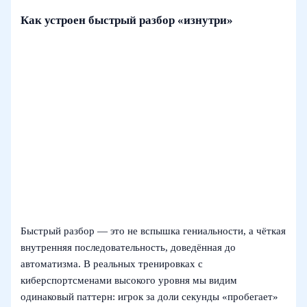
Как устроен быстрый разбор «изнутри»
Быстрый разбор — это не вспышка гениальности, а чёткая
внутренняя последовательность, доведённая до
автоматизма. В реальных тренировках с
киберспортсменами высокого уровня мы видим
одинаковый паттерн: игрок за доли секунды «пробегает»