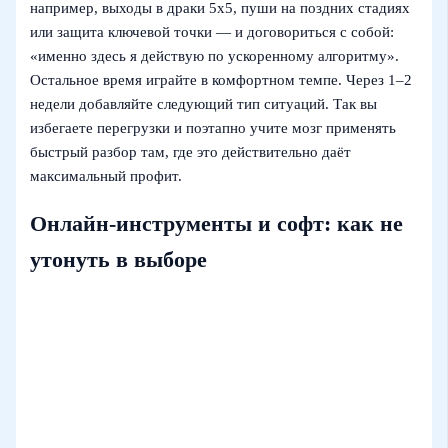
например, выходы в драки 5х5, пуши на поздних стадиях
или защита ключевой точки — и договориться с собой:
«именно здесь я действую по ускоренному алгоритму».
Остальное время играйте в комфортном темпе. Через 1–2
недели добавляйте следующий тип ситуаций. Так вы
избегаете перегрузки и поэтапно учите мозг применять
быстрый разбор там, где это действительно даёт
максимальный профит.
Онлайн-инструменты и софт: как не
утонуть в выборе