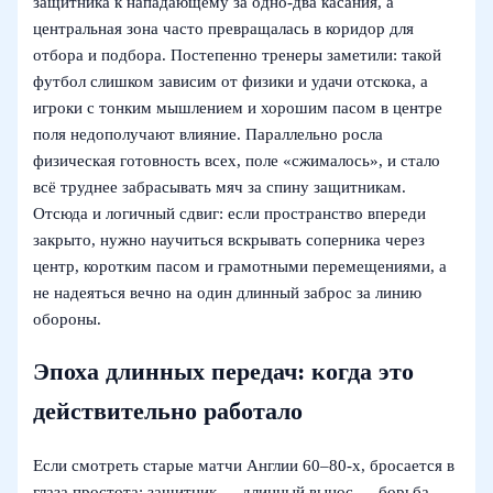
защитника к нападающему за одно‑два касания, а
центральная зона часто превращалась в коридор для
отбора и подбора. Постепенно тренеры заметили: такой
футбол слишком зависим от физики и удачи отскока, а
игроки с тонким мышлением и хорошим пасом в центре
поля недополучают влияние. Параллельно росла
физическая готовность всех, поле «сжималось», и стало
всё труднее забрасывать мяч за спину защитникам.
Отсюда и логичный сдвиг: если пространство впереди
закрыто, нужно научиться вскрывать соперника через
центр, коротким пасом и грамотными перемещениями, а
не надеяться вечно на один длинный заброс за линию
обороны.
Эпоха длинных передач: когда это
действительно работало
Если смотреть старые матчи Англии 60–80‑х, бросается в
глаза простота: защитник — длинный вынос — борьба