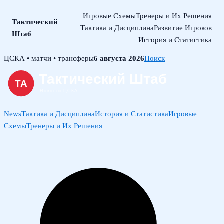
Игровые Схемы
Тренеры и Их Решения
Тактический
Тактика и Дисциплина
Развитие Игроков
Штаб
История и Статистика
Skip
ЦСКА • матчи • трансферы
6 августа 2026
Поиск
to
content
News
Тактика и Дисциплина
История и Статистика
Игровые
Схемы
Тренеры и Их Решения