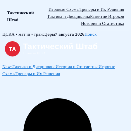
Игровые Схемы
Тренеры и Их Решения
Тактический
Тактика и Дисциплина
Развитие Игроков
Штаб
История и Статистика
Skip
ЦСКА • матчи • трансферы
7 августа 2026
Поиск
to
content
News
Тактика и Дисциплина
История и Статистика
Игровые
Схемы
Тренеры и Их Решения