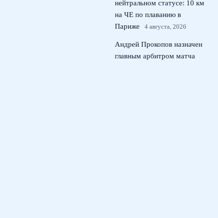
нейтральном статусе: 10 км
на ЧЕ по плаванию в
Париже
4 августа, 2026
Андрей Прокопов назначен
главным арбитром матча
Кубка России Локомотив –
ЦСКА
3 августа, 2026
© 2026 Тактический Штаб
Новости ЦСКА
News
Игровые Схемы
История и Статистика
Развитие Игроков