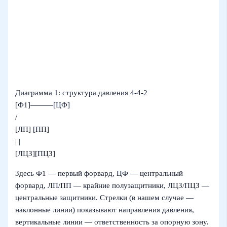
Диаграмма 1: структура давления 4‑4‑2
[Ф1]———[ЦФ]
/
[ЛП] [ПП]
| |
[ЛЦЗ][ПЦЗ]
Здесь Ф1 — первый форвард, ЦФ — центральный
форвард, ЛП/ПП — крайние полузащитники, ЛЦЗ/ПЦЗ —
центральные защитники. Стрелки (в нашем случае —
наклонные линии) показывают направления давления,
вертикальные линии — ответственность за опорную зону.