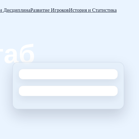
 и Дисциплина
Развитие Игроков
История и Статистика