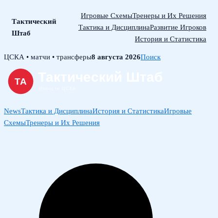
Игровые Схемы
Тренеры и Их Решения
Тактический
Тактика и Дисциплина
Развитие Игроков
Штаб
История и Статистика
Skip
ЦСКА • матчи • трансферы
8 августа 2026
Поиск
to
content
News
Тактика и Дисциплина
История и Статистика
Игровые
Схемы
Тренеры и Их Решения