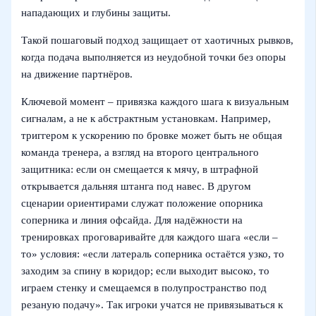
нападающих и глубины защиты.
Такой пошаговый подход защищает от хаотичных рывков,
когда подача выполняется из неудобной точки без опоры
на движение партнёров.
Ключевой момент – привязка каждого шага к визуальным
сигналам, а не к абстрактным установкам. Например,
триггером к ускорению по бровке может быть не общая
команда тренера, а взгляд на второго центрального
защитника: если он смещается к мячу, в штрафной
открывается дальняя штанга под навес. В другом
сценарии ориентирами служат положение опорника
соперника и линия офсайда. Для надёжности на
тренировках проговаривайте для каждого шага «если –
то» условия: «если латераль соперника остаётся узко, то
заходим за спину в коридор; если выходит высоко, то
играем стенку и смещаемся в полупространство под
резаную подачу». Так игроки учатся не привязываться к