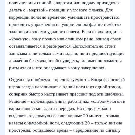
получает мяч спиной к воротам или подачу приходится
делать с «мертвой» позиции у углового флажка. Для
коррекции полезно временно уменьшать пространство:
проводить упражнения на укороченном фланге с жёстко
заданными зонами удачного навеса. Если игрок входит в
«красную» зону поздно или слишком рано, эпизод сразу
останавливается и разбирается. Дополнительно стоит
записывать не только сами подачи, но и предшествующие
движе́ния без мяча, чтобы увидеть, где именно ломается
ритм атаки и кто опаздывает в зону завершения.
Отдельная проблема – предсказуемость. Когда фланговый
игрок всегда навешивает с одной ноги и из одной точки,
соперник быстро настраивает прессинг под эти шаблоны.
Решение – целенаправленная работа над «слабой» ногой и
вариативностью высоты передач. На неделе можно
выделить отдельную сессию: первые 20 минут – только
навесы с неудобной ноги, следующие 20 – только низкие
прострелы, оставшееся время – чередование по сигналу