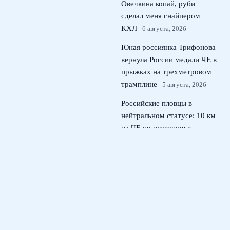
Овечкина копай, руби
сделал меня снайпером
КХЛ
6 августа, 2026
Юная россиянка Трифонова
вернула России медали ЧЕ в
прыжках на трехметровом
трамплине
5 августа, 2026
Российские пловцы в
нейтральном статусе: 10 км
на ЧЕ по плаванию в
Париже
4 августа, 2026
© 2026 Тактический Штаб
Новости ЦСКА
News