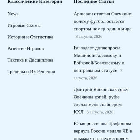
Классические Категории
Последние Статьи
News
Аршавин ответил Овечкину:
почему футбол остаётся
Игровые Схемы
спортом номер один в мире
8 августа, 2026
История и Статистика
Isu задает допвопросы
Развитие Игроков
Мишиной/Галлямову и
Тактика и Дисциплина
Бойковой/Козловскому о
нейтральном статусе
7
Тренеры и Их Решения
августа, 2026
Дмитрий Яшкин: как совет
Овечкина копай, руби
сделал меня снайпером
КХЛ
6 августа, 2026
Юная россиянка Трифонова
вернула России медали ЧЕ в
прыжках на трехметровом