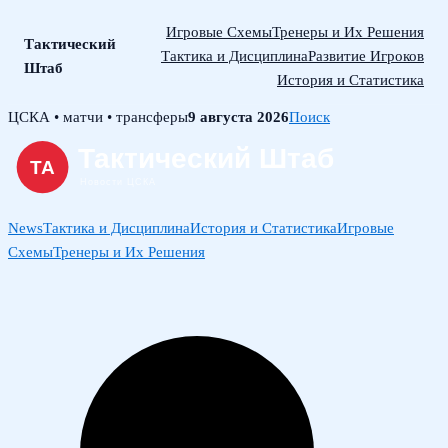
Игровые Схемы
Тренеры и Их Решения
Тактический
Тактика и Дисциплина
Развитие Игроков
Штаб
История и Статистика
Skip
ЦСКА • матчи • трансферы
9 августа 2026
Поиск
to
content
News
Тактика и Дисциплина
История и Статистика
Игровые
Схемы
Тренеры и Их Решения