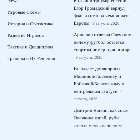
News
Большой триумф России:
Егор Громадский вернул
Игровые Схемы
флаг и гимн на чемпионате
Европы
9 августа, 2026
История и Статистика
Аршавин ответил Овечкину:
Развитие Игроков
почему футбол остаётся
Тактика и Дисциплина
спортом номер один в мире
8 августа, 2026
Тренеры и Их Решения
Isu задает допвопросы
Мишиной/Галлямову и
Бойковой/Козловскому о
нейтральном статусе
7
августа, 2026
Дмитрий Яшкин: как совет
Овечкина копай, руби
сделал меня снайпером
КХЛ
6 августа, 2026