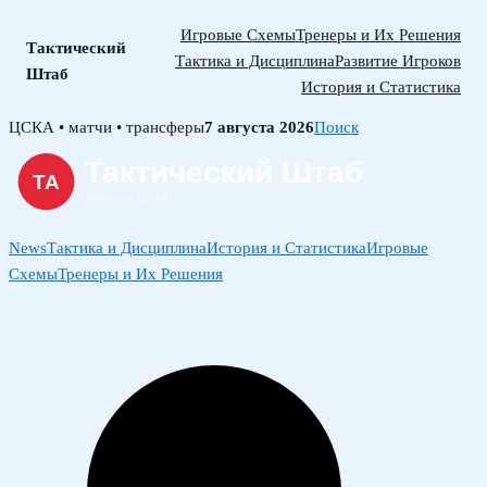
Игровые Схемы
Тренеры и Их Решения
Тактический
Тактика и Дисциплина
Развитие Игроков
Штаб
История и Статистика
Skip
ЦСКА • матчи • трансферы
7 августа 2026
Поиск
to
content
News
Тактика и Дисциплина
История и Статистика
Игровые
Схемы
Тренеры и Их Решения