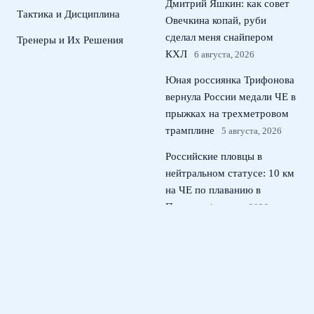
Дмитрий Яшкин: как совет
Тактика и Дисциплина
Овечкина копай, руби
сделал меня снайпером
Тренеры и Их Решения
КХЛ
6 августа, 2026
Юная россиянка Трифонова
вернула России медали ЧЕ в
прыжках на трехметровом
трамплине
5 августа, 2026
Российские пловцы в
нейтральном статусе: 10 км
на ЧЕ по плаванию в
Париже
4 августа, 2026
Андрей Прокопов назначен
главным арбитром матча
Кубка России Локомотив –
ЦСКА
3 августа, 2026
© 2026 Тактический Штаб
Новости ЦСКА