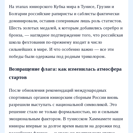
На этапах юниорского Кубка мира в Тунисе, Грузии и
Болгарии российские рапиристы и саблисты фактически
доминировали, оставив соперникам лишь роль статистов.
Шесть золотых медалей, к которым добавились серебро и
бронза, — наглядное подтверждение того, что российская
школа фехтования по-прежнему входит в число
сильнейших в мире. И что особенно важно — все эти
победы были одержаны под родным триколором.
Возвращение флага: как изменилась атмосфера
стартов
После обновления рекомендаций международных
спортивных органов юниорским сборным России вновь
разрешили выступать с национальной символикой. Это
решение стало не только формальностью, но и сильным
эмоциональным фактором. В тунисском Хаммамете наши
юниоры впервые за долгое время вышли на дорожки под
российским флагом — и сразу же подтвердили статус