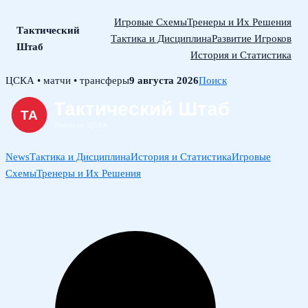
Игровые Схемы
Тренеры и Их Решения
Тактический
Тактика и Дисциплина
Развитие Игроков
Штаб
История и Статистика
Skip
ЦСКА • матчи • трансферы
9 августа 2026
Поиск
to
content
News
Тактика и Дисциплина
История и Статистика
Игровые
Схемы
Тренеры и Их Решения