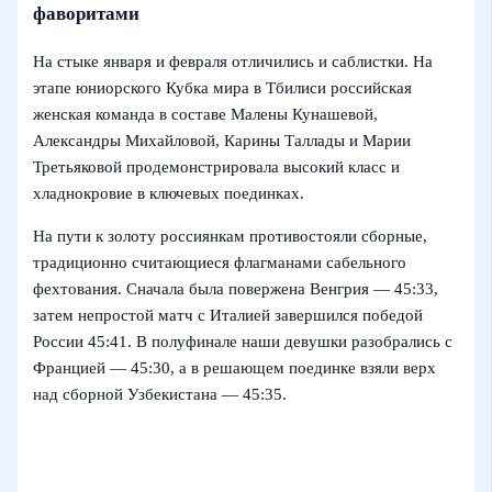
фаворитами
На стыке января и февраля отличились и саблистки. На
этапе юниорского Кубка мира в Тбилиси российская
женская команда в составе Малены Кунашевой,
Александры Михайловой, Карины Таллады и Марии
Третьяковой продемонстрировала высокий класс и
хладнокровие в ключевых поединках.
На пути к золоту россиянкам противостояли сборные,
традиционно считающиеся флагманами сабельного
фехтования. Сначала была повержена Венгрия — 45:33,
затем непростой матч с Италией завершился победой
России 45:41. В полуфинале наши девушки разобрались с
Францией — 45:30, а в решающем поединке взяли верх
над сборной Узбекистана — 45:35.