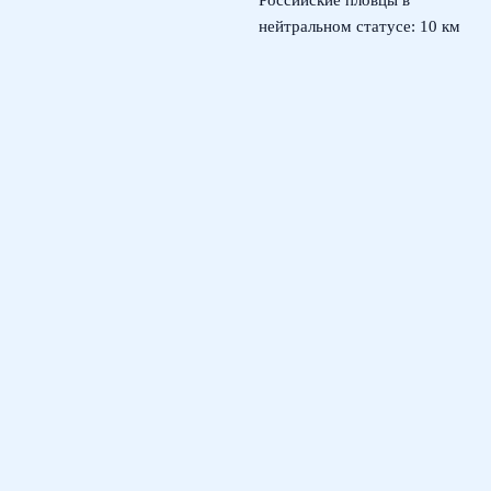
Российские пловцы в
нейтральном статусе: 10 км
на ЧЕ по плаванию в
Париже
4 августа, 2026
© 2026 Тактический Штаб
Новости ЦСКА
News
Игровые Схемы
История и Статистика
Развитие Игроков
Тактика и Дисциплина
Тренеры и Их Решения