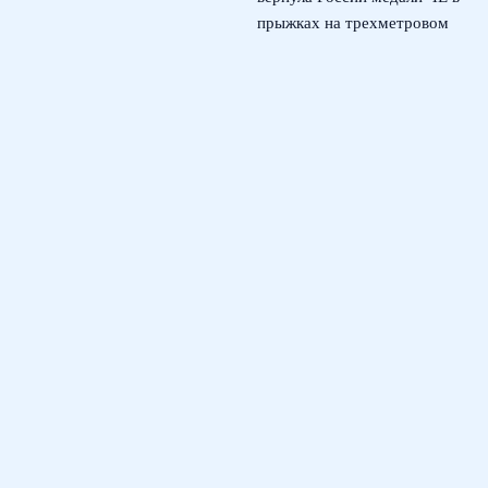
прыжках на трехметровом
трамплине
5 августа, 2026
Российские пловцы в
нейтральном статусе: 10 км
на ЧЕ по плаванию в
Париже
4 августа, 2026
© 2026 Тактический Штаб
Новости ЦСКА
News
Игровые Схемы
История и Статистика
Развитие Игроков
Тактика и Дисциплина