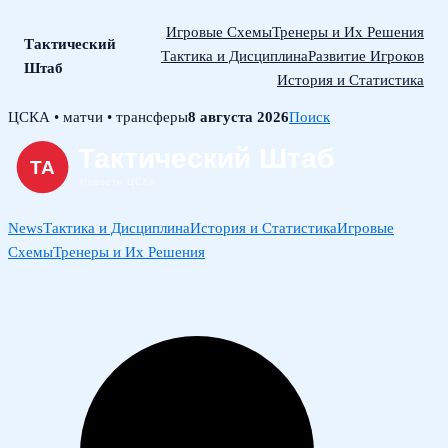
Игровые Схемы
Тренеры и Их Решения
Тактический
Тактика и Дисциплина
Развитие Игроков
Штаб
История и Статистика
Skip
ЦСКА • матчи • трансферы
8 августа 2026
Поиск
to
content
News
Тактика и Дисциплина
История и Статистика
Игровые
Схемы
Тренеры и Их Решения