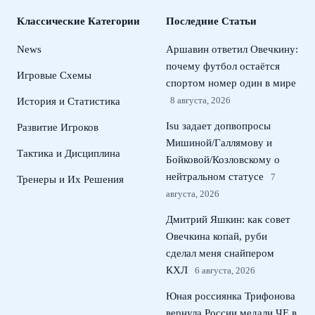
Классические Категории
Последние Статьи
News
Аршавин ответил Овечкину:
почему футбол остаётся
Игровые Схемы
спортом номер один в мире
8 августа, 2026
История и Статистика
Isu задает допвопросы
Развитие Игроков
Мишиной/Галлямову и
Тактика и Дисциплина
Бойковой/Козловскому о
нейтральном статусе
7
Тренеры и Их Решения
августа, 2026
Дмитрий Яшкин: как совет
Овечкина копай, руби
сделал меня снайпером
КХЛ
6 августа, 2026
Юная россиянка Трифонова
вернула России медали ЧЕ в