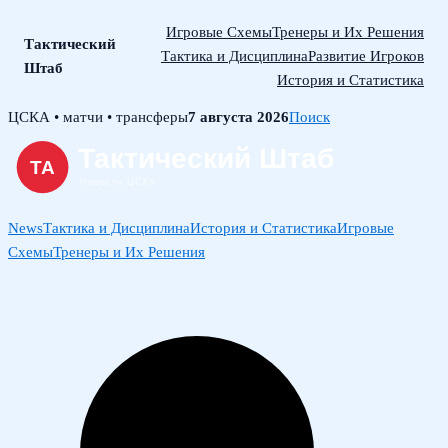
Игровые Схемы
Тренеры и Их Решения
Тактический
Тактика и Дисциплина
Развитие Игроков
Штаб
История и Статистика
Skip
ЦСКА • матчи • трансферы
7 августа 2026
Поиск
to
content
News
Тактика и Дисциплина
История и Статистика
Игровые
Схемы
Тренеры и Их Решения