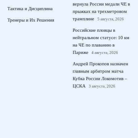
вернула России медали ЧЕ в
Тактика и Дисциплина
прыжках на трехметровом
трамплине
5 августа, 2026
Тренеры и Их Решения
Российские пловцы в
нейтральном статусе: 10 км
на ЧЕ по плаванию в
Париже
4 августа, 2026
Андрей Прокопов назначен
главным арбитром матча
Кубка России Локомотив –
ЦСКА
3 августа, 2026
Россиянка Жовнер выиграла
золото чемпионата Европы
по академической гребле
2
августа, 2026
© 2026 Тактический Штаб
Новости ЦСКА