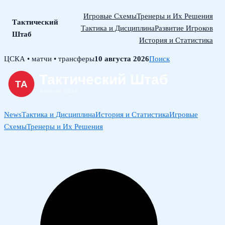
Игровые Схемы
Тренеры и Их Решения
Тактический
Тактика и Дисциплина
Развитие Игроков
Штаб
История и Статистика
Skip
ЦСКА • матчи • трансферы
10 августа 2026
Поиск
to
content
News
Тактика и Дисциплина
История и Статистика
Игровые
Схемы
Тренеры и Их Решения