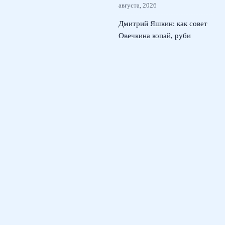
августа, 2026
Дмитрий Яшкин: как совет
Овечкина копай, руби
сделал меня снайпером
КХЛ
6 августа, 2026
Юная россиянка Трифонова
вернула России медали ЧЕ в
прыжках на трехметровом
трамплине
5 августа, 2026
© 2026 Тактический Штаб
Новости ЦСКА