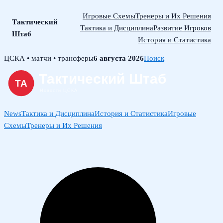
Игровые Схемы
Тренеры и Их Решения
Тактический
Тактика и Дисциплина
Развитие Игроков
Штаб
История и Статистика
Skip
ЦСКА • матчи • трансферы
6 августа 2026
Поиск
to
content
News
Тактика и Дисциплина
История и Статистика
Игровые
Схемы
Тренеры и Их Решения