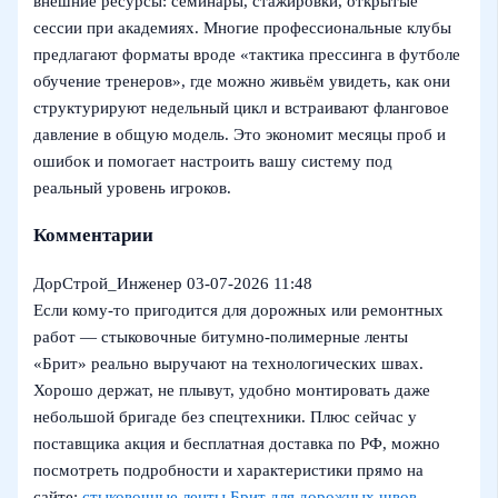
внешние ресурсы: семинары, стажировки, открытые
сессии при академиях. Многие профессиональные клубы
предлагают форматы вроде «тактика прессинга в футболе
обучение тренеров», где можно живьём увидеть, как они
структурируют недельный цикл и встраивают фланговое
давление в общую модель. Это экономит месяцы проб и
ошибок и помогает настроить вашу систему под
реальный уровень игроков.
Комментарии
ДорСтрой_Инженер
03-07-2026 11:48
Если кому-то пригодится для дорожных или ремонтных
работ — стыковочные битумно‑полимерные ленты
«Брит» реально выручают на технологических швах.
Хорошо держат, не плывут, удобно монтировать даже
небольшой бригаде без спецтехники. Плюс сейчас у
поставщика акция и бесплатная доставка по РФ, можно
посмотреть подробности и характеристики прямо на
сайте:
стыковочные ленты Брит для дорожных швов
.