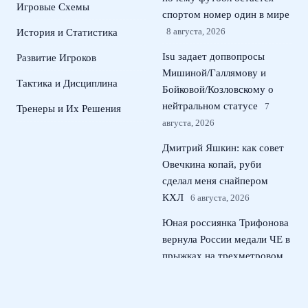
Игровые Схемы
спортом номер один в мире
8 августа, 2026
История и Статистика
Isu задает допвопросы
Развитие Игроков
Мишиной/Галлямову и
Тактика и Дисциплина
Бойковой/Козловскому о
нейтральном статусе
7
Тренеры и Их Решения
августа, 2026
Дмитрий Яшкин: как совет
Овечкина копай, руби
сделал меня снайпером
КХЛ
6 августа, 2026
Юная россиянка Трифонова
вернула России медали ЧЕ в
прыжках на трехметровом
трамплине
5 августа, 2026
Российские пловцы в