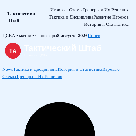
Игровые Схемы
Тренеры и Их Решения
Тактический
Тактика и Дисциплина
Развитие Игроков
Штаб
История и Статистика
Skip
ЦСКА • матчи • трансферы
8 августа 2026
Поиск
to
content
News
Тактика и Дисциплина
История и Статистика
Игровые
Схемы
Тренеры и Их Решения