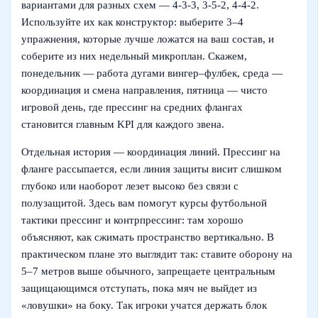
вариантами для разных схем — 4‑3‑3, 3‑5‑2, 4‑4‑2.
Используйте их как конструктор: выберите 3–4
упражнения, которые лучше ложатся на ваш состав, и
соберите из них недельный микроплан. Скажем,
понедельник — работа дугами вингер–фулбек, среда —
координация и смена направления, пятница — чисто
игровой день, где прессинг на средних флангах
становится главным KPI для каждого звена.
Отдельная история — координация линий. Прессинг на
фланге рассыпается, если линия защиты висит слишком
глубоко или наоборот лезет высоко без связи с
полузащитой. Здесь вам помогут курсы футбольной
тактики прессинг и контрпрессинг: там хорошо
объясняют, как сжимать пространство вертикально. В
практическом плане это выглядит так: ставите оборону на
5–7 метров выше обычного, запрещаете центральным
защищающимся отступать, пока мяч не выйдет из
«ловушки» на боку. Так игроки учатся держать блок